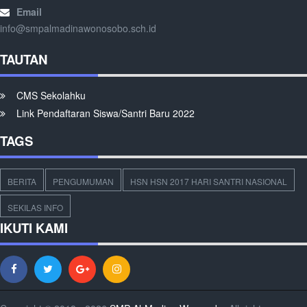
Email
info@smpalmadinawonosobo.sch.id
TAUTAN
CMS Sekolahku
Link Pendaftaran Siswa/Santri Baru 2022
TAGS
BERITA
PENGUMUMAN
HSN HSN 2017 HARI SANTRI NASIONAL
SEKILAS INFO
IKUTI KAMI