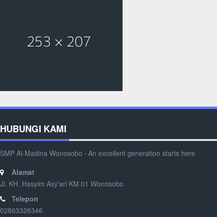
HUBUNGI KAMI
SMP Al-Madina Wonosobo ⋅ An excellent generation starts here
Alamat
Jl. KH. Hasyim Asy'ari KM 01 Wonosobo
Telepon
02863326346