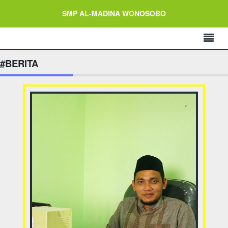
SMP AL-MADINA WONOSOBO
#BERITA