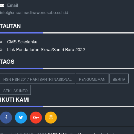
Email
info@smpalmadinawonosobo.sch.id
TAUTAN
CMS Sekolahku
Link Pendaftaran Siswa/Santri Baru 2022
TAGS
HSN HSN 2017 HARI SANTRI NASIONAL
PENGUMUMAN
BERITA
SEKILAS INFO
IKUTI KAMI