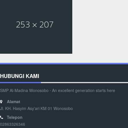
HUBUNGI KAMI
SMP Al-Madina Wonosobo ⋅ An excellent generation starts here
Alamat
Jl. KH. Hasyim Asy'ari KM 01 Wonosobo
Telepon
02863326346